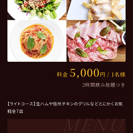
5,000
料金
円 / 1名様
2時間飲み放題つき
【ライトコース】生ハムや信州チキンのグリルなどとにかくお気
軽全7皿