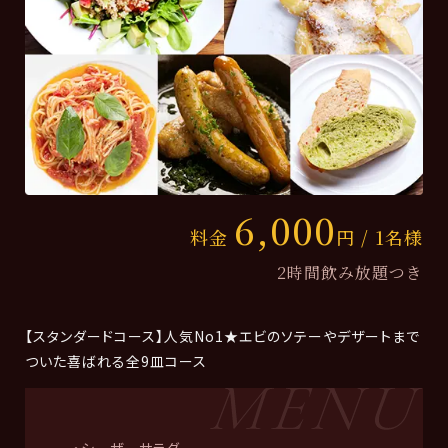
6,000
料金
円 / 1名様
2時間飲み放題つき
【スタンダードコース】人気No1★エビのソテーやデザートまで
ついた喜ばれる全9皿コース
・シーザーサラダ